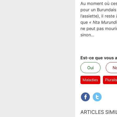
Au moment où ces 
pour un Burundais
l’assiette), il rest
que
«
Nta Murundi
ne peut pas mourir 
sinon…
Est-ce que vous av
Oui
N
Maladies
Plural
ARTICLES SIMI