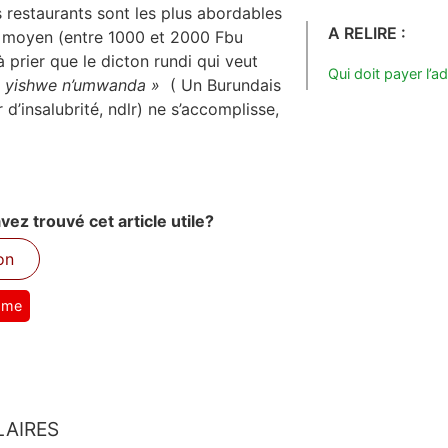
restaurants sont les plus abordables
A RELIRE :
 moyen (entre 1000 et 2000 Fbu
e à prier que le dicton rundi qui veut
Qui doit payer l’a
 yishwe n’umwanda »
( Un Burundais
d’insalubrité, ndlr) ne s’accomplisse,
ez trouvé cet article utile?
on
isme
LAIRES