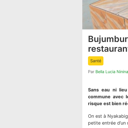
Bujumbura
article
comment
restauran
count
is:
Santé
Par
Bella Lucia Nini
Sans eau ni lieu
commune avec l
risque est bien ré
On est à Nyakabiga
petite entrée d’un 