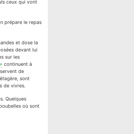
uls ceux qui vont
on prépare le repas
mandes et dose la
posées devant lui
es sur les
»
continuent à
 servent de
 étagère, sont
s de vivres.
es. Quelques
 poubelles où sont