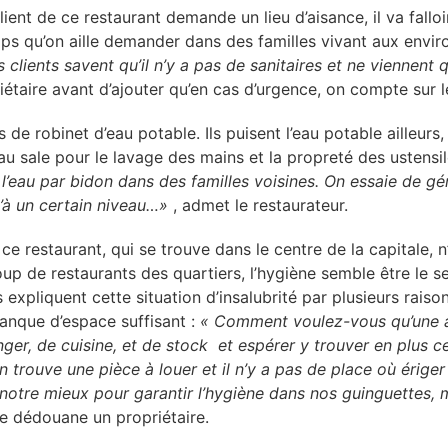
client de ce restaurant demande un lieu d’aisance, il va falloir
ps qu’on aille demander dans des familles vivant aux envir
clients savent qu’il n’y a pas de sanitaires et ne viennent
iétaire avant d’ajouter qu’en cas d’urgence, on compte sur l
as de robinet d’eau potable. Ils puisent l’eau potable ailleurs
 l’eau sale pour le lavage des mains et la propreté des ustensi
’eau par bidon dans des familles voisines. On essaie de gére
’à un certain niveau…»
, admet le restaurateur.
e restaurant, qui se trouve dans le centre de la capitale, n
up de restaurants des quartiers, l’hygiène semble être le s
 expliquent cette situation d’insalubrité par plusieurs raiso
manque d’espace suffisant :
« Comment voulez-vous qu’une a
nger, de cuisine, et de stock et espérer y trouver en plus c
n trouve une pièce à louer et il n’y a pas de place où ériger 
 notre mieux pour garantir l’hygiène dans nos guinguettes, 
se dédouane un propriétaire.