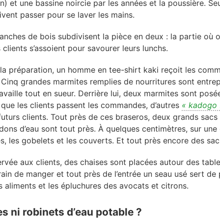
on) et une bassine noircie par les années et la poussière. Se
vent passer pour se laver les mains.
planches de bois subdivisent la pièce en deux : la partie où 
 clients s’assoient pour savourer leurs lunchs.
la préparation, un homme en tee-shirt kaki reçoit les com
 Cinq grandes marmites remplies de nourritures sont entre
travaille tout en sueur. Derrière lui, deux marmites sont posé
 que les clients passent les commandes, d’autres
« kadogo 
futurs clients. Tout près de ces braseros, deux grands sacs
idons d’eau sont tout près. À quelques centimètres, sur une
es, les gobelets et les couverts. Et tout près encore des sac
ervée aux clients, des chaises sont placées autour des tabl
in de manger et tout près de l’entrée un seau usé sert de
es aliments et les épluchures des avocats et citrons.
s ni robinets d’eau potable ?