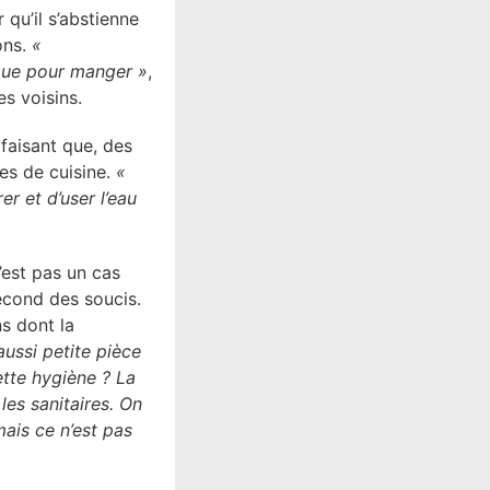
 qu’il s’abstienne
ons.
«
 que pour manger »
,
es voisins.
, faisant que, des
les de cuisine.
«
r et d’user l’eau
’est pas un cas
econd des soucis.
ns dont la
ussi petite pièce
ette hygiène ? La
les sanitaires. On
mais ce n’est pas