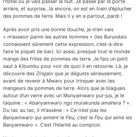
l’hôtel où je vais passer la nuit. Je passe par la porte
arrière, et surprise…là encore, on est en train d’éplucher
des pommes de terre. Mais il y en a partout, pardi !
Après avoir pris une bonne douche, je m’en vais
« m’asseoir parmi les autres hommes »
(les Burundais
connaissent sûrement cette expression, c’est-à-dire
faire le piquet de bar). Ici aussi, presque tout le monde
mange des frites de pommes de terre. Je fais un petit
saut à Kibumbu pour voir de quoi il en retourne. Là, je
découvre des
Zingalo
que je déguste sérieusement,
avant de revenir à Mwaro pour trinquer avec les
mangeurs de pommes de terre. Alors que je blaguais
autour d’un verre avec un Munyamwaro pur-jus, je le
taquine :
« Abanyamwaro ngo murakunda amahera ? »
.
Du tac au tac, il m’assène :
« Ce n’est pas les
Banyamwaro qui aiment le Fbu, c’est le Fbu qui aime les
Banyamwaro »
. C’est l’hilarité au comptoir.