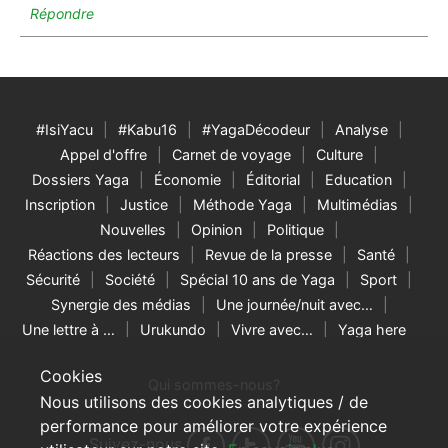
Répondre
#IsiYacu
#Kabu16
#YagaDécodeur
Analyse
Appel d'offre
Carnet de voyage
Culture
Dossiers Yaga
Économie
Éditorial
Education
Inscription
Justice
Méthode Yaga
Multimédias
Nouvelles
Opinion
Politique
Réactions des lecteurs
Revue de la presse
Santé
Sécurité
Société
Spécial 10 ans de Yaga
Sport
Synergie des médias
Une journée/nuit avec…
Une lettre à …
Urukundo
Vivre avec…
Yaga here
Cookies
Qui sommes-nous?
Nous utilisons des cookies analytiques / de
performance pour améliorer votre expérience
Suivez-nous