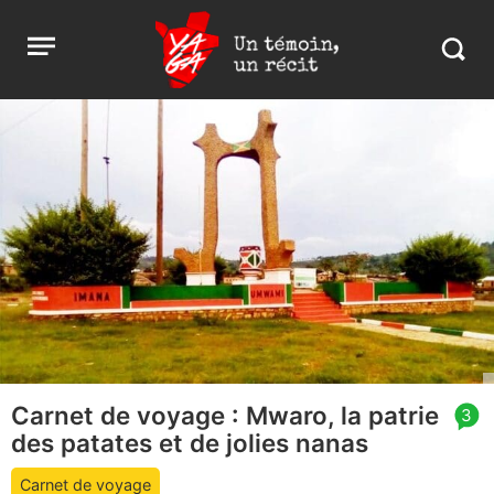
Aller
Yaga
Open
au
Burundi
Search
menu
contenu
in
https:
burund
Carnet de voyage : Mwaro, la patrie
article
3
des patates et de jolies nanas
comment
count
Carnet de voyage
is: