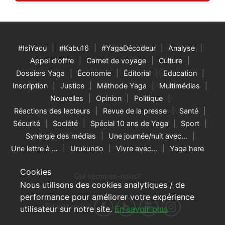
#IsiYacu
#Kabu16
#YagaDécodeur
Analyse
Appel d'offre
Carnet de voyage
Culture
Dossiers Yaga
Économie
Éditorial
Education
Inscription
Justice
Méthode Yaga
Multimédias
Nouvelles
Opinion
Politique
Réactions des lecteurs
Revue de la presse
Santé
Sécurité
Société
Spécial 10 ans de Yaga
Sport
Synergie des médias
Une journée/nuit avec…
Une lettre à …
Urukundo
Vivre avec…
Yaga here
Cookies
Qui sommes-nous?
Nous utilisons des cookies analytiques / de
performance pour améliorer votre expérience
Suivez-nous
utilisateur sur notre site.
En savoir plus