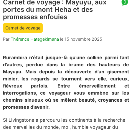
Carnet de voyage : Mayuyu, aux
article
0
portes du mont Heha et des
comment
count
promesses enfouies
is:
Carnet de voyage
Par
Thérence Hategekimana
le
15 novembre 2025
Rurambira n’était jusque-là qu’une colline parmi tant
d’autres, perdue dans la brume des hauteurs de
Mayuyu. Mais depuis la découverte d’un gisement
minier, les regards se tournent vers elle, curieux,
fiévreux parfois. Entre émerveillement et
interrogations, ce voyageur vous emmène sur les
chemins sinueux où se mêlent beauté, croyances et
promesses d’avenir.
Si Livingstone a parcouru les continents à la recherche
des merveilles du monde, moi, humble voyageur du