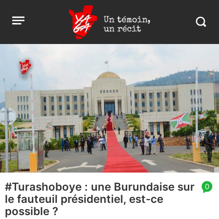
Aller
Yaga
Open
au
Burundi
Search
menu
contenu
in
https:
burund
#Turashoboye : une Burundaise sur
article
0
le fauteuil présidentiel, est-ce
comment
count
possible ?