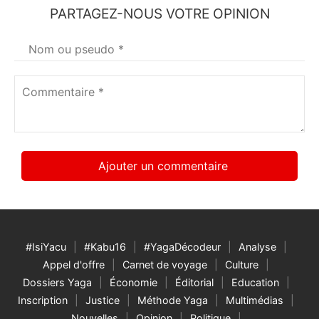
PARTAGEZ-NOUS VOTRE OPINION
Votre
nom
*
Commentaire
*
#IsiYacu
#Kabu16
#YagaDécodeur
Analyse
Appel d'offre
Carnet de voyage
Culture
Dossiers Yaga
Économie
Éditorial
Education
Inscription
Justice
Méthode Yaga
Multimédias
Nouvelles
Opinion
Politique