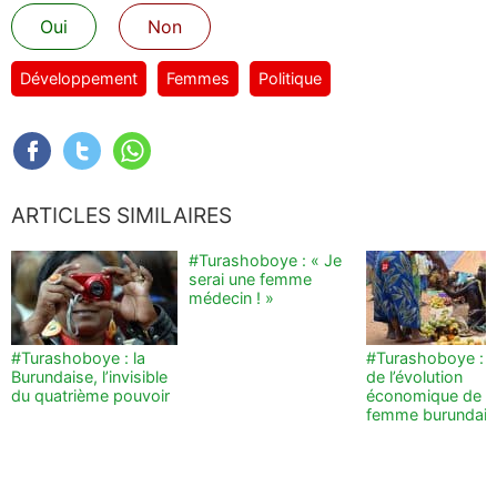
Oui
Non
Développement
Femmes
Politique
ARTICLES SIMILAIRES
#Turashoboye : « Je
serai une femme
médecin ! »
#Turashoboye : la
#Turashoboye : q
Burundaise, l’invisible
de l’évolution
du quatrième pouvoir
économique de l
femme burundais