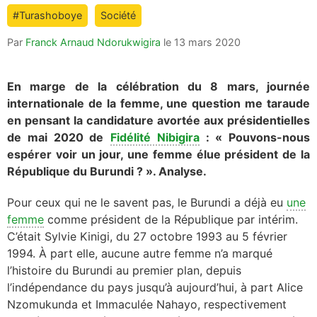
is:
#Turashoboye
Société
Par
Franck Arnaud Ndorukwigira
le
13 mars 2020
En marge de la célébration du 8 mars, journée
internationale de la femme, une question me taraude
en pensant la candidature avortée aux présidentielles
de mai 2020 de
Fidélité Nibigira
: « Pouvons-nous
espérer voir un jour, une femme élue président de la
République du Burundi ? ». Analyse.
Pour ceux qui ne le savent pas, le Burundi a déjà eu
une
femme
comme président de la République par intérim.
C’était Sylvie Kinigi, du 27 octobre 1993 au 5 février
1994. À part elle, aucune autre femme n’a marqué
l’histoire du Burundi au premier plan, depuis
l’indépendance du pays jusqu’à aujourd’hui, à part
Alice
Nzomukunda et Immaculée Nahayo, respectivement