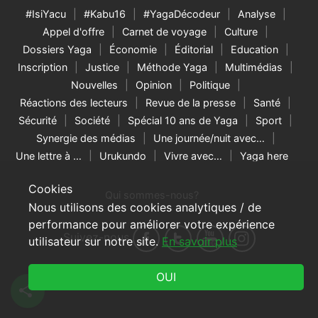
#IsiYacu
#Kabu16
#YagaDécodeur
Analyse
Appel d'offre
Carnet de voyage
Culture
Dossiers Yaga
Économie
Éditorial
Education
Inscription
Justice
Méthode Yaga
Multimédias
Nouvelles
Opinion
Politique
Réactions des lecteurs
Revue de la presse
Santé
Sécurité
Société
Spécial 10 ans de Yaga
Sport
Synergie des médias
Une journée/nuit avec…
Une lettre à …
Urukundo
Vivre avec…
Yaga here
Cookies
Qui sommes-nous?
Nous utilisons des cookies analytiques / de
performance pour améliorer votre expérience
Suivez-nous
utilisateur sur notre site.
En savoir plus
© 2026 Yaga Burundi & RNW Media