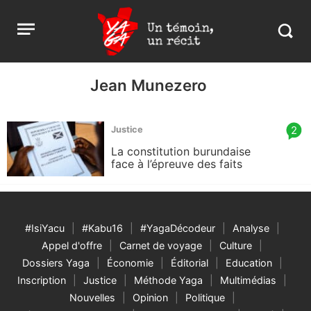
Aller
Yaga
Open
au
Burundi
Search
menu
contenu
in
https:
burund
Jean Munezero
article
2
Justice
comm
La constitution burundaise
count
face à l’épreuve des faits
is:
#IsiYacu
#Kabu16
#YagaDécodeur
Analyse
Appel d'offre
Carnet de voyage
Culture
Dossiers Yaga
Économie
Éditorial
Education
Inscription
Justice
Méthode Yaga
Multimédias
Nouvelles
Opinion
Politique