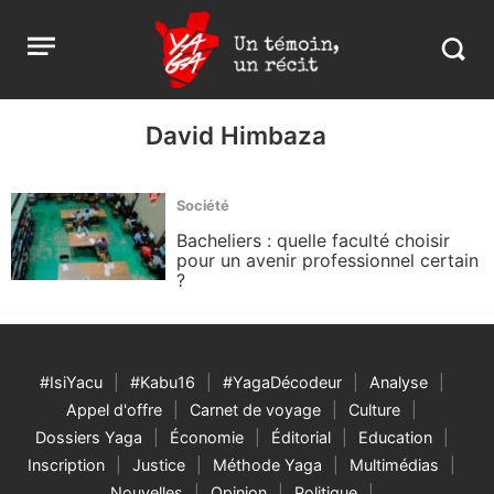
Aller
Yaga
Open
au
Burundi
Search
menu
contenu
in
https:
burund
David Himbaza
Société
Bacheliers : quelle faculté choisir
pour un avenir professionnel certain
?
#IsiYacu
#Kabu16
#YagaDécodeur
Analyse
Appel d'offre
Carnet de voyage
Culture
Dossiers Yaga
Économie
Éditorial
Education
Inscription
Justice
Méthode Yaga
Multimédias
Nouvelles
Opinion
Politique