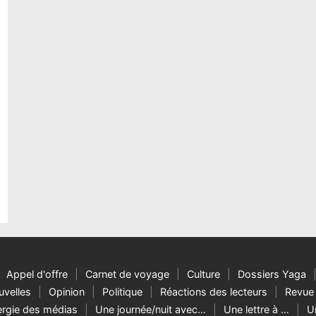
le
ment
t
Appel d'offre
Carnet de voyage
Culture
Dossiers Yaga
velles
Opinion
Politique
Réactions des lecteurs
Revue 
rgie des médias
Une journée/nuit avec…
Une lettre à …
U