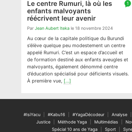
Le centre Rumuri, là où les
artic
1
enfants malvoyants
com
réécrivent leur avenir
coun
is:
Par
Jean Aubert Iteka
le
18 novembre 2024
Au cœur de la capitale politique du Burundi
s’élève quelque peu modestement un centre
appelé Rumuri. C’est un espace d’accueil et
de formation destiné aux enfants aveugles et
malvoyants, également dénommé centre
d’éducation spécialisé pour déficients visuels.
À première vue,
[…]
#IsiYacu
#Kabu16
#YagaDécodeur
Analyse
Justice
Méthode Yaga
Multimédias
Nou
Spécial 10 ans de Yaga
Sport
Syne