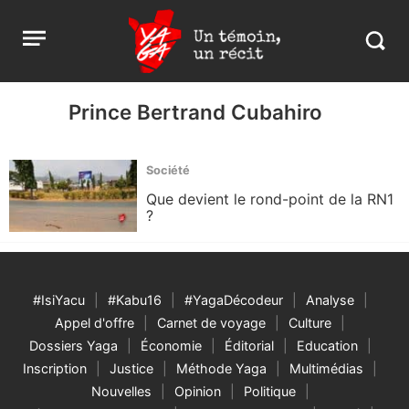
Aller
Yaga
Open
au
Burundi
Search
menu
contenu
in
https:
burund
Prince Bertrand Cubahiro
Société
Que devient le rond-point de la RN1
?
#IsiYacu
#Kabu16
#YagaDécodeur
Analyse
Appel d'offre
Carnet de voyage
Culture
Dossiers Yaga
Économie
Éditorial
Education
Inscription
Justice
Méthode Yaga
Multimédias
Nouvelles
Opinion
Politique