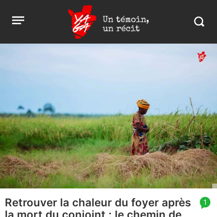
Aller
Yaga
Open
au
Burundi
Search
menu
contenu
in
https:
burund
Retrouver la chaleur du foyer après
article
1
la mort du conjoint : le chemin de
comment