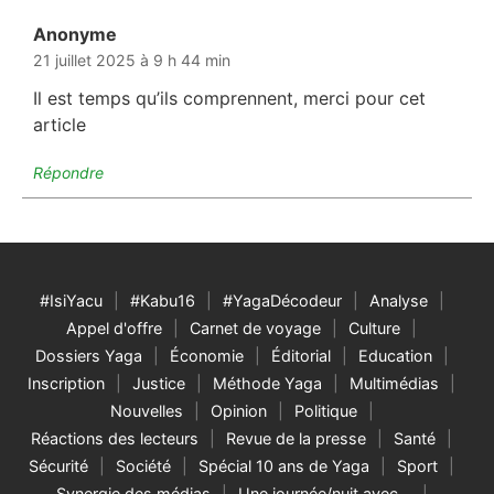
Anonyme
dit :
21 juillet 2025 à 9 h 44 min
Il est temps qu’ils comprennent, merci pour cet
article
Répondre
#IsiYacu
#Kabu16
#YagaDécodeur
Analyse
Appel d'offre
Carnet de voyage
Culture
Dossiers Yaga
Économie
Éditorial
Education
Inscription
Justice
Méthode Yaga
Multimédias
Nouvelles
Opinion
Politique
Réactions des lecteurs
Revue de la presse
Santé
Sécurité
Société
Spécial 10 ans de Yaga
Sport
Synergie des médias
Une journée/nuit avec…