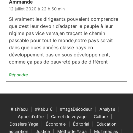
Ammande
dit :
12 juillet 2020 à 22 h 50 min
Si vraiment les dirigeants pouvaient comprendre
que c’est leur devoir d’adapter le peuple à leur
régime pas vice versa,en traçant le chemin
passable pour tout le monde,notre pays serait
dans quelques années classé pays en
développement pas en sous développement,
comme ça pas de pauvreté pas de différent
Répondre
#IsiYacu
#Kabu16
#YagaDécodeur
Analyse
Appel d'offre
Carnet de voyage
Culture
Dossiers Yaga
Économie
Éditorial
Education
Inscription
Justice
Méthode Yaga
Multimédias