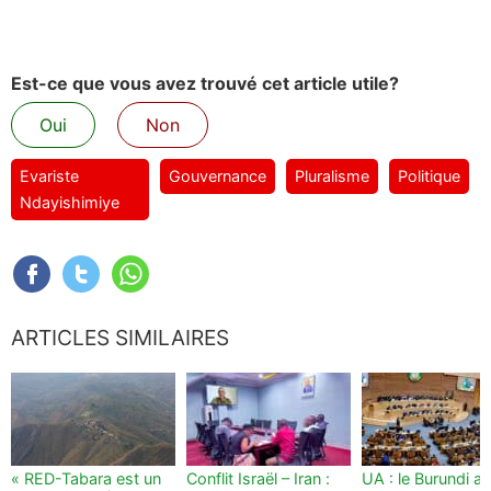
Est-ce que vous avez trouvé cet article utile?
Oui
Non
Evariste
Gouvernance
Pluralisme
Politique
Ndayishimiye
ARTICLES SIMILAIRES
« RED-Tabara est un
Conflit Israël – Iran :
UA : le Burundi au