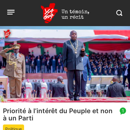
Aller
Yaga
Open
au
Burundi
Search
menu
contenu
in
https:
burund
Priorité à l’intérêt du Peuple et non
article
1
à un Parti
comment
count
Politique