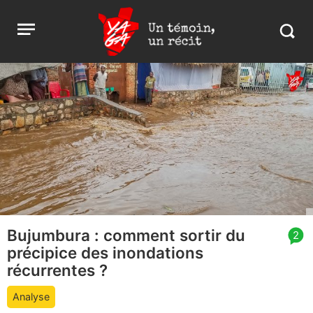
Aller
Yaga
Open
au
Burundi
Search
menu
contenu
in
https:
burund
Bujumbura : comment sortir du
article
2
précipice des inondations
comment
count
récurrentes ?
is:
Analyse