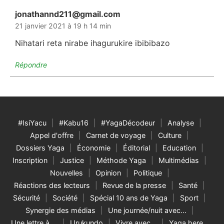
jonathannd211@gmail.com
dit :
21 janvier 2021 à 19 h 14 min
Nihatari reta nirabe ihagurukire ibibibazo
Répondre
#IsiYacu
#Kabu16
#YagaDécodeur
Analyse
Appel d'offre
Carnet de voyage
Culture
Dossiers Yaga
Économie
Éditorial
Education
Inscription
Justice
Méthode Yaga
Multimédias
Nouvelles
Opinion
Politique
Réactions des lecteurs
Revue de la presse
Santé
Sécurité
Société
Spécial 10 ans de Yaga
Sport
Synergie des médias
Une journée/nuit avec…
Une lettre à …
Urukundo
Vivre avec…
Yaga here