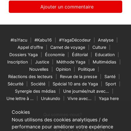
#IsiYacu
#Kabu16
#YagaDécodeur
Analyse
Appel d'offre
Carnet de voyage
Culture
Dossiers Yaga
Économie
Éditorial
Education
Inscription
Justice
Méthode Yaga
Multimédias
Nouvelles
Opinion
Politique
Réactions des lecteurs
Revue de la presse
Santé
Sécurité
Société
Spécial 10 ans de Yaga
Sport
Synergie des médias
Une journée/nuit avec…
Une lettre à …
Urukundo
Vivre avec…
Yaga here
Cookies
Qui sommes-nous?
Nous utilisons des cookies analytiques / de
performance pour améliorer votre expérience