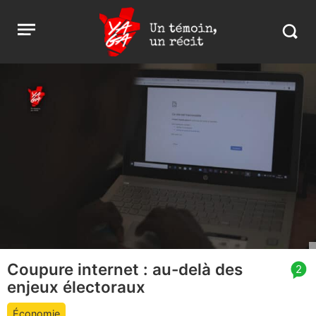
Aller
Yaga
Open
au
Burundi
Search
menu
contenu
in
https:
burund
Coupure internet : au-delà des
article
2
enjeux électoraux
comment
count
Économie