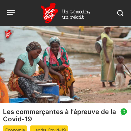
Aller
Yaga
Open
au
Burundi
Search
menu
contenu
in
https:
burund
Les commerçantes à l’épreuve de la
article
0
Covid-19
comment
count
Économie
L'après Covid-19