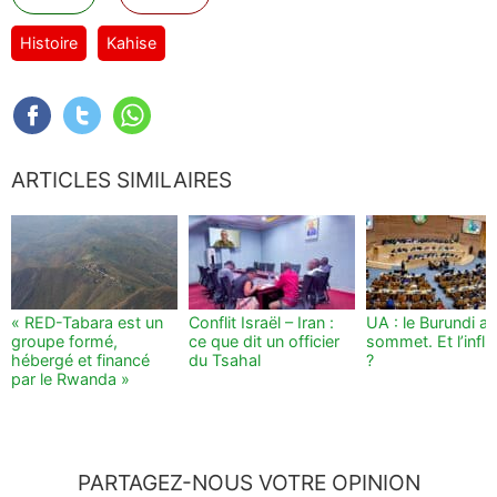
Histoire
Kahise
ARTICLES SIMILAIRES
« RED-Tabara est un
Conflit Israël – Iran :
UA : le Burundi au
groupe formé,
ce que dit un officier
sommet. Et l’infl
hébergé et financé
du Tsahal
?
par le Rwanda »
PARTAGEZ-NOUS VOTRE OPINION