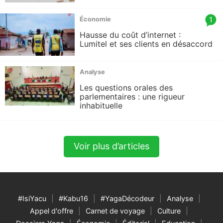
article
1
Économie
comm
Hausse du coût d’internet :
count
Lumitel et ses clients en désaccord
is:
Analyse
Les questions orales des
parlementaires : une rigueur
inhabituelle
Voir plus d’articles
#IsiYacu
#Kabu16
#YagaDécodeur
Analyse
Appel d'offre
Carnet de voyage
Culture