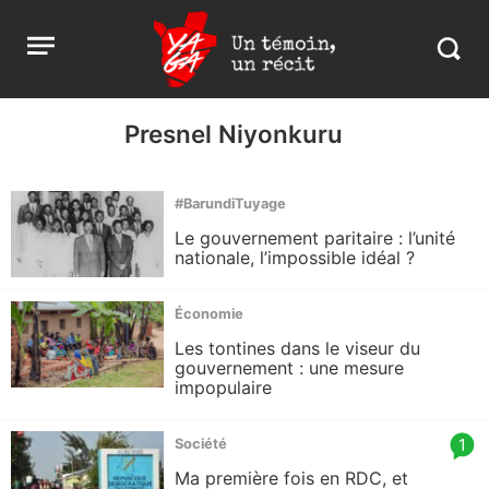
Aller
Yaga
Open
au
Burundi
Search
menu
contenu
in
https:
burund
Presnel Niyonkuru
#BarundiTuyage
Le gouvernement paritaire : l’unité
nationale, l’impossible idéal ?
Économie
Les tontines dans le viseur du
gouvernement : une mesure
impopulaire
article
1
Société
comm
Ma première fois en RDC, et