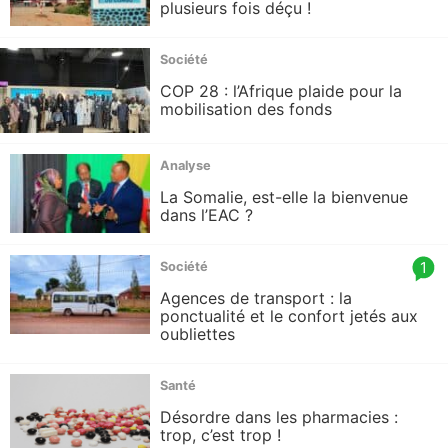
count
plusieurs fois déçu !
is:
Société
COP 28 : l’Afrique plaide pour la
mobilisation des fonds
Analyse
La Somalie, est-elle la bienvenue
dans l’EAC ?
article
1
Société
comm
Agences de transport : la
count
ponctualité et le confort jetés aux
oubliettes
is:
Santé
Désordre dans les pharmacies :
trop, c’est trop !