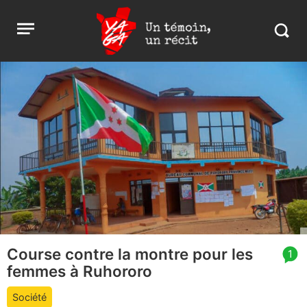
Aller
Yaga
Open
au
Burundi
Search
menu
contenu
in
https:
burund
Course contre la montre pour les
article
1
femmes à Ruhororo
comment
count
Société
is: