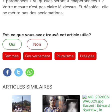
« pardonnées » vu qu’elles seront « chaperonnées » ?
Votre mesure n’est pas claire là-dessus. Et désolée, elle
ne mérite pas des acclamations.
Est-ce que vous avez trouvé cet article utile?
Oui
Non
Femmes
Gouvernement
Pluralisme
Préjugés
ARTICLES SIMILAIRES
Busoni : Edward
Nyandwi, le